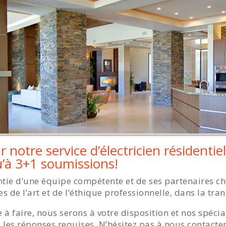
r notre service d’électricien résidentie
’à 3+1 soumissions!
rantie d’une équipe compétente et de ses partenaires c
s de l’art et de l’éthique professionnelle, dans la tra
e à faire, nous serons à votre disposition et nos spéci
 les réponses requises. N’hésitez pas à nous contacte