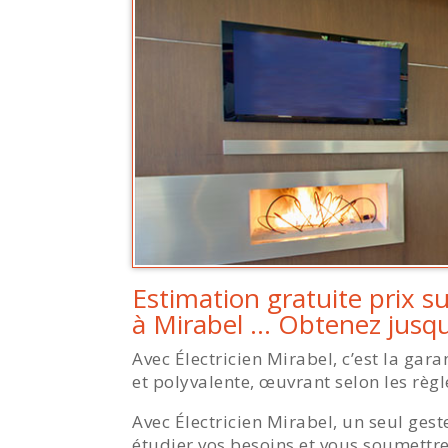
Estimation gratuite prix su
à Mirabel … Obtenez jusqu
Avec Électricien Mirabel, c’est la ga
et polyvalente, œuvrant selon les règle
Avec Électricien Mirabel, un seul gest
étudier vos besoins et vous soumettre