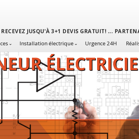
RECEVEZ JUSQU'À 3+1 DEVIS GRATUIT! ... PART
ices
Installation électrique
Urgence 24H
Réali
EUR ÉLECTRICI